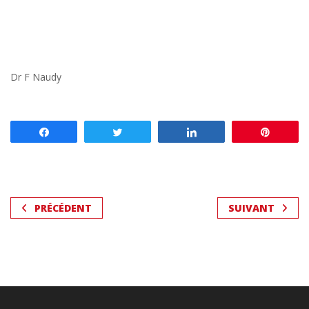
Dr F Naudy
Partagez
Tweetez
Partagez
Enregis
PRÉCÉDENT
SUIVANT