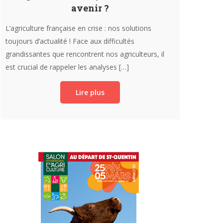
avenir ?
du CN
L’agriculture française en crise : nos solutions
[Tribune] 
toujours d’actualité ! Face aux difficultés
est d’assu
grandissantes que rencontrent nos agriculteurs, il
mandat
est crucial de rappeler les analyses […]
Lire plus