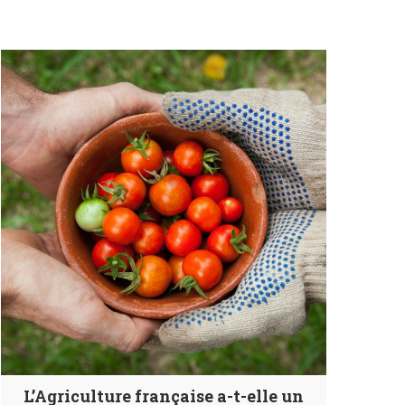
L’Agriculture française a-t-elle un
Tribu