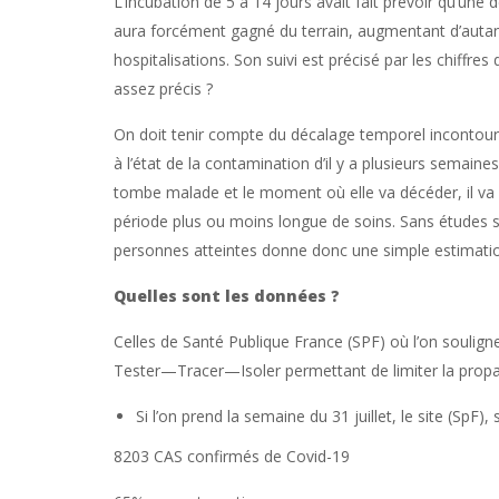
L’incubation de 5 à 14 jours avait fait prévoir qu’une
aura forcément gagné du terrain, augmentant d’autant
hospitalisations. Son suivi est précisé par les chiffres
assez précis ?
On doit tenir compte du décalage temporel incontou
à l’état de la contamination d’il y a plusieurs semai
tombe malade et le moment où elle va décéder, il va s
période plus ou moins longue de soins. Sans études s
personnes atteintes donne donc une simple estimati
Quelles sont les données ?
Celles de Santé Publique France (SPF) où l’on souligne
Tester—Tracer—Isoler permettant de limiter la propa
Si l’on prend la semaine du 31 juillet, le site (SpF), 
8203 CAS confirmés de Covid-19