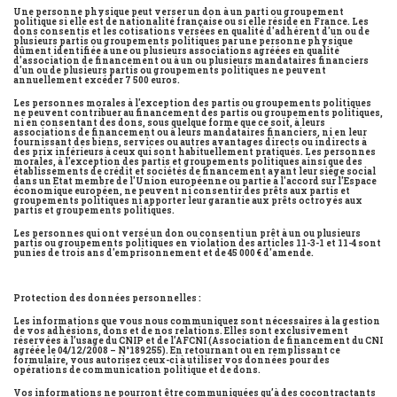
Une personne physique peut verser un don à un parti ou groupement
politique si elle est de nationalité française ou si elle réside en France. Les
dons consentis et les cotisations versées en qualité d'adhérent d'un ou de
plusieurs partis ou groupements politiques par une personne physique
dûment identifiée à une ou plusieurs associations agréées en qualité
d'association de financement ou à un ou plusieurs mandataires financiers
d'un ou de plusieurs partis ou groupements politiques ne peuvent
annuellement excéder 7 500 euros.
Les personnes morales à l'exception des partis ou groupements politiques
ne peuvent contribuer au financement des partis ou groupements politiques,
ni en consentant des dons, sous quelque forme que ce soit, à leurs
associations de financement ou à leurs mandataires financiers, ni en leur
fournissant des biens, services ou autres avantages directs ou indirects à
des prix inférieurs à ceux qui sont habituellement pratiqués. Les personnes
morales, à l'exception des partis et groupements politiques ainsi que des
établissements de crédit et sociétés de financement ayant leur siège social
dans un Etat membre de l'Union européenne ou partie à l'accord sur l'Espace
économique européen, ne peuvent ni consentir des prêts aux partis et
groupements politiques ni apporter leur garantie aux prêts octroyés aux
partis et groupements politiques.
Les personnes qui ont versé un don ou consenti un prêt à un ou plusieurs
partis ou groupements politiques en violation des articles 11-3-1 et 11-4 sont
punies de trois ans d'emprisonnement et de 45 000 € d'amende.
Protection des données personnelles :
Les informations que vous nous communiquez sont nécessaires à la gestion
de vos adhésions, dons et de nos relations. Elles sont exclusivement
réservées à l’usage du CNIP et de l’AFCNI (Association de financement du CNI
agréée le 04/12/2008 – N°189255). En retournant ou en remplissant ce
formulaire, vous autorisez ceux-ci à utiliser vos données pour des
opérations de communication politique et de dons.
Vos informations ne pourront être communiquées qu’à des cocontractants