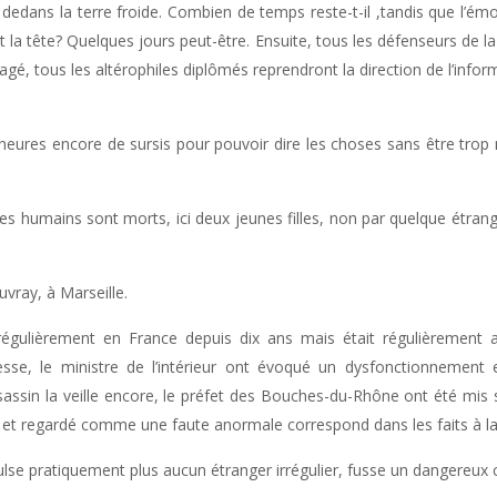
edans la terre froide. Combien de temps reste-t-il ,tandis que l’ém
t la tête? Quelques jours peut-être. Ensuite, tous les défenseurs de
nragé, tous les altérophiles diplômés reprendront la direction de l’infor
eures encore de sursis pour pouvoir dire les choses sans être trop 
es humains sont morts, ici deux jeunes filles, non par quelque étrang
vray, à Marseille.
 irrégulièrement en France depuis dix ans mais était régulièremen
presse, le ministre de l’intérieur ont évoqué un dysfonctionnemen
sassin la veille encore, le préfet des Bouches-du-Rhône ont été mis su
té et regardé comme une faute anormale correspond dans les faits à la
pulse pratiquement plus aucun étranger irrégulier, fusse un dangereu