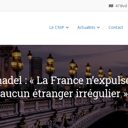
47 Bvd 
Le CNIP
Actualités
Contact
ES 2026
nadel : « La France n’expul
aucun étranger irrégulier »