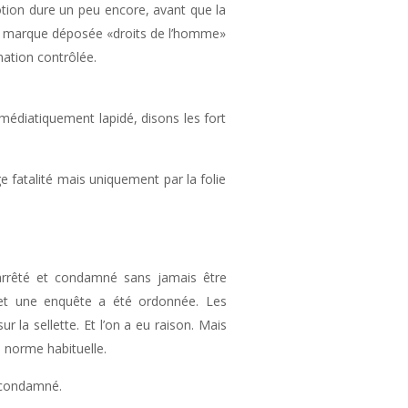
otion dure un peu encore, avant que la
 la marque déposée «droits de l’homme»
mation contrôlée.
médiatiquement lapidé, disons les fort
e fatalité mais uniquement par la folie
t arrêté et condamné sans jamais être
t et une enquête a été ordonnée. Les
r la sellette. Et l’on a eu raison. Mais
 norme habituelle.
x condamné.