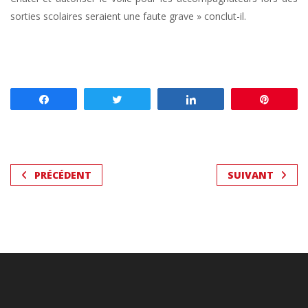
sorties scolaires seraient une faute grave » conclut-il.
Partagez
Tweetez
Partagez
Enregis
PRÉCÉDENT
SUIVANT