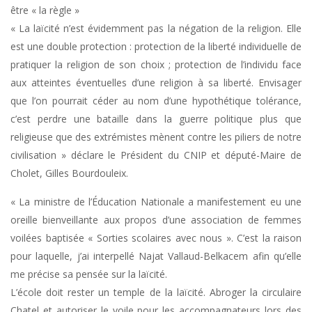
être « la règle »
« La laïcité n’est évidemment pas la négation de la religion. Elle
est une double protection : protection de la liberté individuelle de
pratiquer la religion de son choix ; protection de l’individu face
aux atteintes éventuelles d’une religion à sa liberté. Envisager
que l’on pourrait céder au nom d’une hypothétique tolérance,
c’est perdre une bataille dans la guerre politique plus que
religieuse que des extrémistes mènent contre les piliers de notre
civilisation » déclare le Président du CNIP et député-Maire de
Cholet, Gilles Bourdouleix.
« La ministre de l’Éducation Nationale a manifestement eu une
oreille bienveillante aux propos d’une association de femmes
voilées baptisée « Sorties scolaires avec nous ». C’est la raison
pour laquelle, j’ai interpellé Najat Vallaud-Belkacem afin qu’elle
me précise sa pensée sur la laïcité.
L’école doit rester un temple de la laïcité. Abroger la circulaire
Chatel et autoriser le voile pour les accompagnateurs lors des