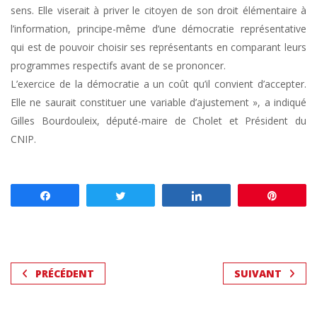
sens. Elle viserait à priver le citoyen de son droit élémentaire à
l’information, principe-même d’une démocratie représentative
qui est de pouvoir choisir ses représentants en comparant leurs
programmes respectifs avant de se prononcer.
L’exercice de la démocratie a un coût qu’il convient d’accepter.
Elle ne saurait constituer une variable d’ajustement », a indiqué
Gilles Bourdouleix, député-maire de Cholet et Président du
CNIP.
Partagez
Tweetez
Partagez
Enregis
PRÉCÉDENT
SUIVANT