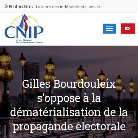
Fil d'actus :
La lettre des indépendants Janvier…
La lettre des indépendants Novembre…
La lettre des indépendants Juin…
Mission nationale ÉLECTIONS MUNICIPALES 2026
La lettre des indépendants N°2-2026
Gilles Bourdouleix
s’oppose à la
dématérialisation de la
propagande électorale