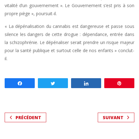
vitalité d’un gouvernement ». Le Gouvernement s’est pris à son
propre piège », poursuit-il.
« La dépénalisation du cannabis est dangereuse et passe sous
silence les dangers de cette drogue : dépendance, entrée dans
la schizophrénie. Le dépénaliser serait prendre un risque majeur
pour la santé publique et surtout celle de nos enfants » conclut-
il.
Partagez
Tweetez
Partagez
Enregis
PRÉCÉDENT
SUIVANT