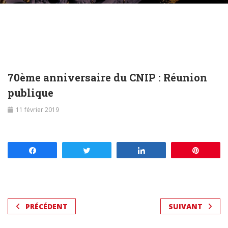
70ème anniversaire du CNIP : Réunion
publique
11 février 2019
Partagez
Tweetez
Partagez
Enregis
PRÉCÉDENT
SUIVANT