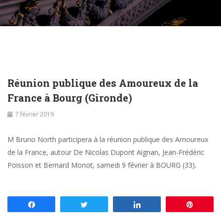
Réunion publique des Amoureux de la
France à Bourg (Gironde)
7 février 2019
M Bruno North participera à la réunion publique des Amoureux
de la France, autour De Nicolas Dupont Aignan, Jean-Frédéric
Poisson et Bernard Monot, samedi 9 février à BOURG (33).
Partagez
Tweetez
Partagez
Enregis