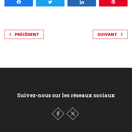
Partagez
Tweetez
Partagez
Enregis
PRÉCÉDENT
SUIVANT
Suivez-nous sur les réseaux sociaux