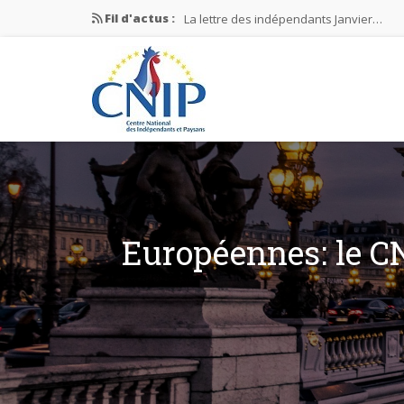
Fil d'actus :
La lettre des indépendants Janvier…
La lettre des indépendants Novembre…
La lettre des indépendants Juin…
Mission nationale ÉLECTIONS MUNICIPAL
La lettre des indépendants N°2-2026
Européennes: le CN