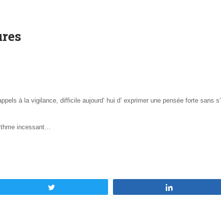
ures
appels à la vigilance, difficile aujourd’ hui d’ exprimer une pensée forte sans
 rythme incessant…
Tweetez
Partagez