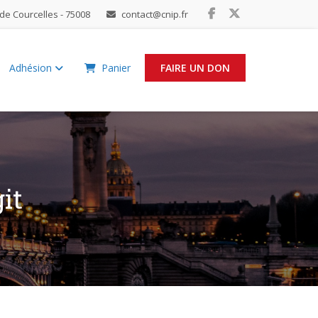
de Courcelles - 75008
contact@cnip.fr
Adhésion
Panier
FAIRE UN DON
it