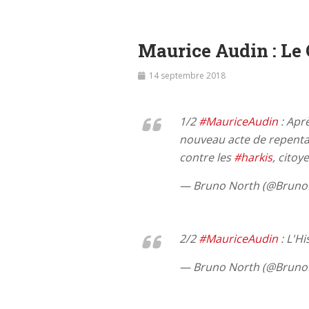
Maurice Audin : Le 
14 septembre 2018
1/2
#MauriceAudin
: Aprè
nouveau acte de repentan
contre les
#harkis
, citoy
— Bruno North (@Bruno
2/2
#MauriceAudin
: L'Hi
— Bruno North (@Bruno