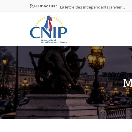
Fil d'actus :
La lettre des indépendants Janvier…
La lettre des indépendants Novembre…
La lettre des indépendants Juin…
Mission nationale ÉLECTIONS MUNICIPAL
La lettre des indépendants N°2-2026
M