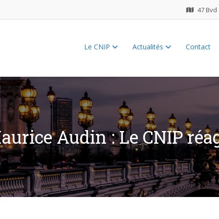
47 Bvd 
Le CNIP
Actualités
Contact
ES 2026
aurice Audin : Le CNIP réag