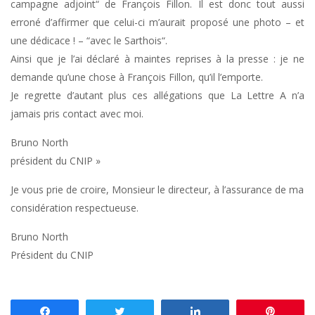
campagne adjoint“ de François Fillon. Il est donc tout aussi
erroné d’affirmer que celui-ci m’aurait proposé une photo – et
une dédicace ! – “avec le Sarthois“.
Ainsi que je l’ai déclaré à maintes reprises à la presse : je ne
demande qu’une chose à François Fillon, qu’il l’emporte.
Je regrette d’autant plus ces allégations que La Lettre A n’a
jamais pris contact avec moi.
Bruno North
président du CNIP »
Je vous prie de croire, Monsieur le directeur, à l’assurance de ma
considération respectueuse.
Bruno North
Président du CNIP
Partagez
Tweetez
Partagez
Enregis