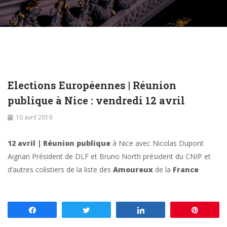
Elections Européennes | Réunion
publique à Nice : vendredi 12 avril
10 avril 2019
12 avril | Réunion
publique
à Nice avec Nicolas Dupont
Aignan Président de DLF et Bruno North président du CNIP et
d’autres colistiers de la liste des
Amoureux
de la
France
Partagez
Tweetez
Partagez
Enregis