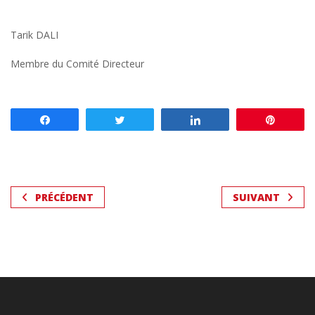
Tarik DALI
Membre du Comité Directeur
Partagez
Tweetez
Partagez
Enregis
PRÉCÉDENT
SUIVANT