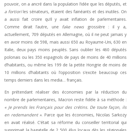
pouvoir, on a ancré dans la population l’idée que les députés, et
a fortiori
les sénateurs, étaient des fainéants et des inutiles. On
a aussi fait croire qu’il y avait inflation de parlementaires.
Comme dirait l’autre, une
fake news
grossière : il y a,
actuellement, 709 députés en Allemagne, où il ne peut jamais y
en avoir moins de 598, mais aussi 650 au Royaume-Uni, 630 en
Italie, deux pays moins peuplés. Sans oublier les 460 députés
polonais ou les 350 espagnols de pays de moins de 40 millions
d’habitants, ou même les 199 de la petite Hongrie de moins de
10 millions d’habitants où l’opposition s’excite beaucoup ces
temps derniers dans les media… français.
En prétendant réaliser des économies par la réduction du
nombre de parlementaires, Macron reste fidèle à sa méthode :
« Je prends les Français pour des crétins. De toute façon, ils
en redemandent »
. Parce que les économies, Nicolas Sarkozy
en avait réalisé. C’était sa réforme du conseiller territorial qui
supprimait la bagatelle de 2 500 élus locaux dès les régionales