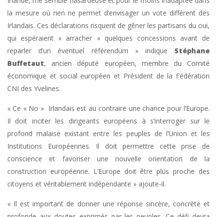
Irlande, me semble hasardeuse et pour le moins inadaptée dans
la mesure où rien ne permet d’envisager un vote différent des
Irlandais. Ces déclarations risquent de gêner les partisans du oui,
qui espéraient « arracher » quelques concessions avant de
reparler d’un éventuel référendum » indique
Stéphane
Buffetaut
, ancien député européen, membre du Comité
économique et social européen et Président de la Fédération
CNI des Yvelines.
« Ce « No » Irlandais est au contraire une chance pour l’Europe.
Il doit inciter les dirigeants européens à s’interroger sur le
profond malaise existant entre les peuples de l’Union et les
Institutions Européennes. Il doit permettre cette prise de
conscience et favoriser une nouvelle orientation de la
construction européenne. L’Europe doit être plus proche des
citoyens et véritablement indépendante » ajoute-il.
« Il est important de donner une réponse sincère, concrète et
profonde aux doutes exprimés par les peuples. Ce défi devra