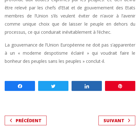
être relevé par les chefs d’Etat et de gouvernement des Etats
membres de l’Union s’ils veulent éviter de n’avoir à l’avenir
comme unique choix que de laisser le peuple en dehors du
processus, ce qui conduirait inévitablement à l’échec.
La gouvernance de l’Union Européenne ne doit pas s’apparenter
à un « moderne despotisme éclairé » qui voudrait faire le
bonheur des peuples sans les peuples » conclut-il.
Partagez
Tweetez
Partagez
Enregis
PRÉCÉDENT
SUIVANT