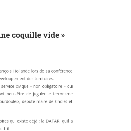
ne coquille vide »
rançois Hollande lors de sa conférence
éveloppement des territoires.
n service civique – non obligatoire – qui
nt peut-être de juguler le terrorisme
 Bourdouleix, député-maire de Cholet et
res qui existe déjà : la DATAR, qu’il a
-t-il.