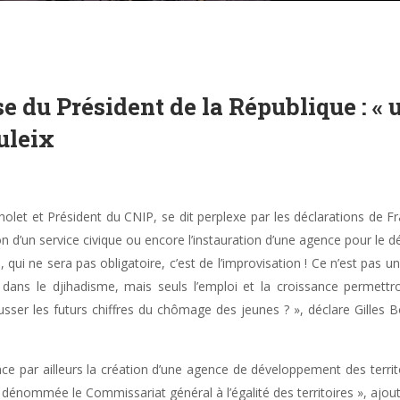
 du Président de la République : « u
uleix
holet et Président du CNIP, se dit perplexe par les déclarations de F
n d’un service civique ou encore l’instauration d’une agence pour le d
, qui ne sera pas obligatoire, c’est de l’improvisation ! Ce n’est pas u
ns le djihadisme, mais seuls l’emploi et la croissance permettro
 fausser les futurs chiffres du chômage des jeunes ? », déclare Gilles
e par ailleurs la création d’une agence de développement des territoi
énommée le Commissariat général à l’égalité des territoires », ajoute