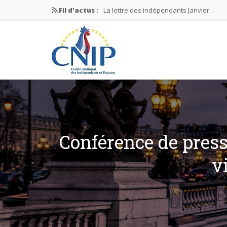
Fil d'actus :
La lettre des indépendants Janvier…
La lettre des indépendants Novembre…
La lettre des indépendants Juin…
Mission nationale ÉLECTIONS MUNICIPAL
La lettre des indépendants N°2-2026
Conférence de press
v