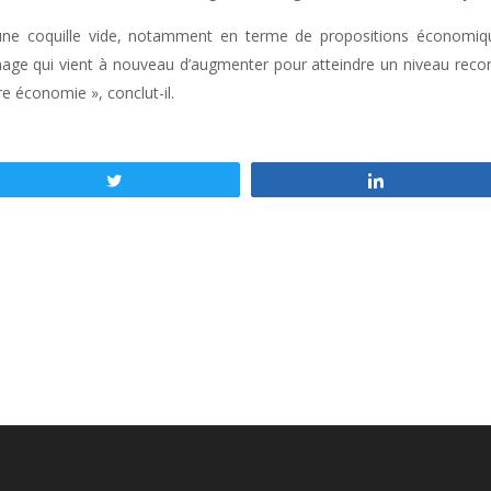
une coquille vide, notamment en terme de propositions économiqu
ge qui vient à nouveau d’augmenter pour atteindre un niveau record.
e économie », conclut-il.
Tweetez
Partagez