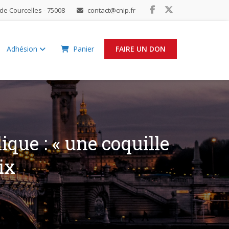
de Courcelles - 75008
contact@cnip.fr
Adhésion
Panier
FAIRE UN DON
que : « une coquille
ix