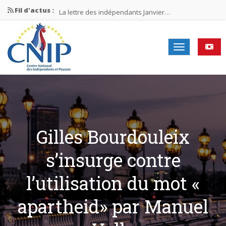
Fil d'actus :
La lettre des indépendants Janvier…
La lettre des indépendants Novembre…
La lettre des indépendants Juin…
Mission nationale ÉLECTIONS MUNICIPALES 2026
La lettre des indépendants N°2-2026
Gilles Bourdouleix
s’insurge contre
l’utilisation du mot «
apartheid» par Manuel