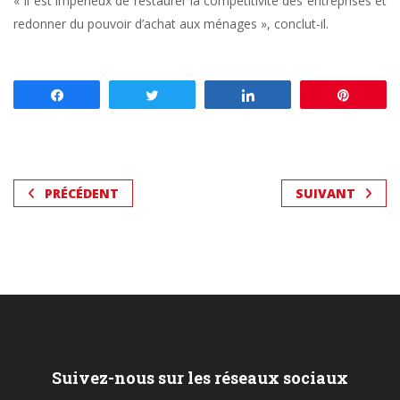
« Il est impérieux de restaurer la compétitivité des entreprises et
redonner du pouvoir d’achat aux ménages », conclut-il.
Partagez
Tweetez
Partagez
Enregis
PRÉCÉDENT
SUIVANT
Suivez-nous sur les réseaux sociaux