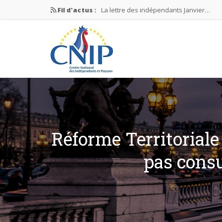
Fil d'actus :
La lettre des indépendants Janvier…
La lettre des indépendants Novembre…
La lettre des indépendants Juin…
Mission nationale ÉLECTIONS MUNICIPAL
La lettre des indépendants N°2-2026
Réforme Territoriale 
pas consu