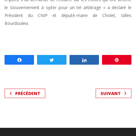
le Gouvernement à opter pour un tel arbitrage » a déclaré le
Président du CNIP et député-maire de Cholet, Gilles
Bourdouleix.
Partagez
Tweetez
Partagez
Enregis
PRÉCÉDENT
SUIVANT