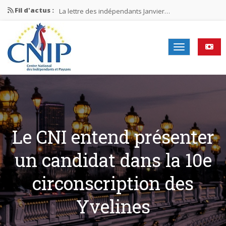
Fil d'actus :
La lettre des indépendants Janvier…
La lettre des indépendants Novembre…
La lettre des indépendants Juin…
Mission nationale ÉLECTIONS MUNICIPALES 2026
La lettre des indépendants N°2-2026
Le CNI entend présenter
un candidat dans la 10e
circonscription des
Yvelines