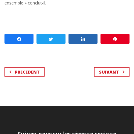
ensemble » conclut-il.
Partagez
Tweetez
Partagez
Enregis
PRÉCÉDENT
SUIVANT
Suivez-nous sur les réseaux sociaux