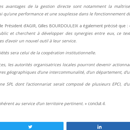
es avantages de la gestion directe sont notamment la maîtrise
ainsi qu’une performance et une souplesse dans le fonctionnement du
t de Président d’AGIR, Gilles BOURDOULEIX a également précisé que :
blic et cherchent à développer des synergies entre eux, ce tex
es d’avoir un nouvel outil à leur service.
étés sera celui de la coopération institutionnelle.
s, les autorités organisatrices locales pourront devenir actionnai
ières géographiques d’une intercommunalité, d’un département, d’u
e SPL dont l’actionnariat serait composé de plusieurs EPCI, d’
hérent au service d’un territoire pertinent.
» conclut-il.
Tweetez
Partagez