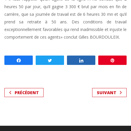
heures 50 par jour, qu’il gagne 3 300 € brut par mois en fin de
carrière, que sa journée de travail est de 6 heures 30 mn et qu’il
prend sa retraite à 50 ans. Des conditions de travail
exceptionnellement favorables qui rend inadmissible et injuste le
comportement de ces agents» conclut Gilles BOURDOULEIX.
Partagez
Tweetez
Partagez
Enregis
PRÉCÉDENT
SUIVANT