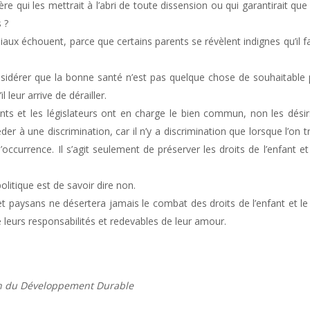
lière qui les mettrait à l’abri de toute dissension ou qui garantirait q
 ?
liaux échouent, parce que certains parents se révèlent indignes qu’il f
nsidérer que la bonne santé n’est pas quelque chose de souhaitable pa
l leur arrive de dérailler.
s et les législateurs ont en charge le bien commun, non les désirs p
r à une discrimination, car il n’y a discrimination que lorsque l’on t
l’occurrence. Il s’agit seulement de préserver les droits de l’enfant 
litique est de savoir dire non.
 paysans ne désertera jamais le combat des droits de l’enfant et le p
leurs responsabilités et redevables de leur amour.
en du Développement Durable