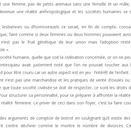
une femme, pas de petits animaux sans une femelle et un mâle, pas
 devenue une réalité anthropologique et les sociétés humaines se 
 lesbiennes ou d’homosexuels ce serait, en fin de compte, consac
que, faire comme si deux femmes ou deux hommes pouvaient avoir 
n’est pas le fruit génétique de leur union mais l’adoption reste
le ».
ociété humaine, quelle que soit la civilisation concernée, or on ne p
é. Montesquieu avait justement noté que l’on ne pouvait toucher au
nd pour être couru car un autre aspect est en jeu : l’intérêt de l’enfant.
nfant n’est pas une marchandise et les pratiques de vente d’ovules ou
que toute société civilisée se doit de respecter, ce sont les droits d
our structurer sa personnalité, pour se préparer à affronter la réalité
 réalité féminine. Le priver de ceci dans son foyer, c’est lui faire c
 arguments de comptoir de bistrot en soulignant qu’il existe des
ent s’entre déchirer comme le montre le nombre de divorces. Ce