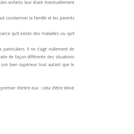
ue des enfants leur étant éventuellement
aut condamner la famille et les parents
rce qu’il existe des maladies ou qu’il
articuliers. Il ne s’agit nullement de
raite de façon différente des situations
et son bien supérieur tout autant que le
remier d’entre eux : celui d’être élevé