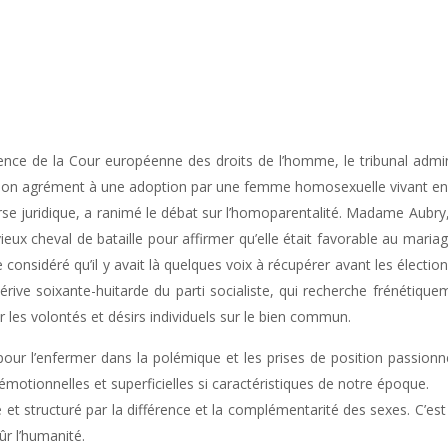
dence de la Cour européenne des droits de l’homme, le tribunal admin
 son agrément à une adoption par une femme homosexuelle vivant en
rse juridique, a ranimé le débat sur l’homoparentalité. Madame Aubry, 
ieux cheval de bataille pour affirmer qu’elle était favorable au maria
 considéré qu’il y avait là quelques voix à récupérer avant les électio
érive soixante-huitarde du parti socialiste, qui recherche frénétiqu
er les volontés et désirs individuels sur le bien commun.
our l’enfermer dans la polémique et les prises de position passionnel
 émotionnelles et superficielles si caractéristiques de notre époque.
sé et structuré par la différence et la complémentarité des sexes. C’e
ûr l’humanité.