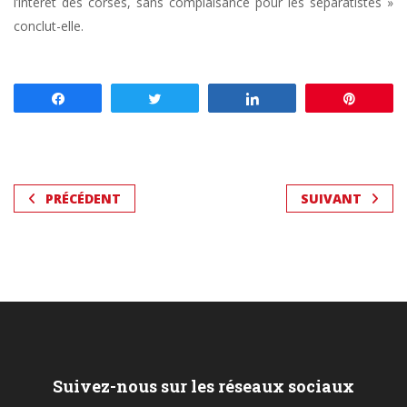
l’intérêt des corses, sans complaisance pour les séparatistes »
conclut-elle.
Partagez
Tweetez
Partagez
Enregis
PRÉCÉDENT
SUIVANT
Suivez-nous sur les réseaux sociaux