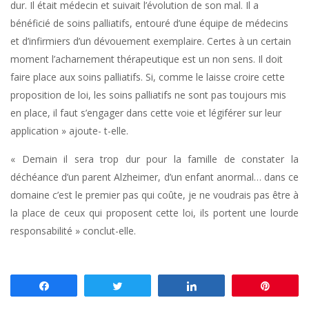
dur. Il était médecin et suivait l’évolution de son mal. Il a
bénéficié de soins palliatifs, entouré d’une équipe de médecins
et d’infirmiers d’un dévouement exemplaire. Certes à un certain
moment l’acharnement thérapeutique est un non sens. Il doit
faire place aux soins palliatifs. Si, comme le laisse croire cette
proposition de loi, les soins palliatifs ne sont pas toujours mis
en place, il faut s’engager dans cette voie et légiférer sur leur
application » ajoute- t-elle.
« Demain il sera trop dur pour la famille de constater la
déchéance d’un parent Alzheimer, d’un enfant anormal… dans ce
domaine c’est le premier pas qui coûte, je ne voudrais pas être à
la place de ceux qui proposent cette loi, ils portent une lourde
responsabilité » conclut-elle.
Partagez
Tweetez
Partagez
Enregis