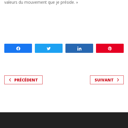
valeurs du mouvement que je préside. »
Partagez
Tweetez
Partagez
Enregis
PRÉCÉDENT
SUIVANT