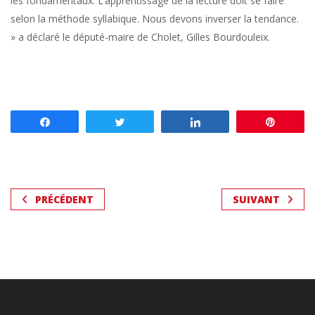
les fondamentaux. L’apprentissage de la lecture doit se faire
selon la méthode syllabique. Nous devons inverser la tendance.
» a déclaré le député-maire de Cholet, Gilles Bourdouleix.
Partagez
Tweetez
Partagez
Enregis
PRÉCÉDENT
SUIVANT