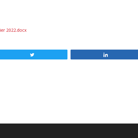
ier 2022.docx
Tweetez
Partagez