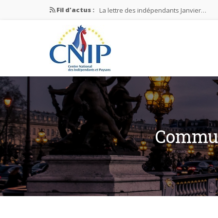
Fil d'actus :
La lettre des indépendants Janvier…
La lettre des indépendants Novembre…
La lettre des indépendants Juin…
Mission nationale ÉLECTIONS MUNICIPAL
La lettre des indépendants N°2-2026
Communi