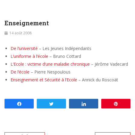
Enseignement
14 août 2008
De l’université
– Les Jeunes Indépendants
L’uniforme à l’école
– Bruno Cottard
L’Ecole : victime d’une maladie chronique
– Jérôme Vadecard
De l’école
– Pierre Nespoulous
Enseignement et Sécurité à l’Ecole
– Annick du Roscoät
Partagez
Tweetez
Partagez
Enregis