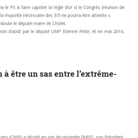
era le PS à faire capoter la règle d’or si le Congrès (réunion de
la majorité nécessaire des 3/5 ne pourra être atteinte ».
redoute le député-maire de Cholet.
mois d’août par le député UMP Etienne Pinte, et en mai 2010,
 à être un sas entre l’extrême-
ans (CNIP) a décidé en juin de rejoindre l’ARES, son Président,