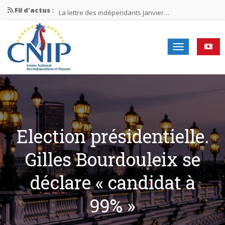
Fil d'actus :
La lettre des indépendants Janvier…
La lettre des indépendants Novembre…
La lettre des indépendants Juin…
Mission nationale ÉLECTIONS MUNICIPALES 2026
La lettre des indépendants N°2-2026
Election présidentielle.
Gilles Bourdouleix se
déclare « candidat à
99% »