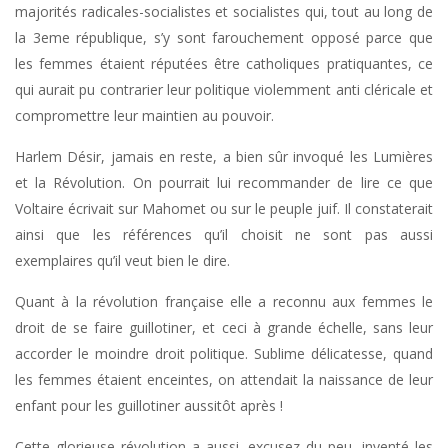
majorités radicales-socialistes et socialistes qui, tout au long de
la 3eme république, s’y sont farouchement opposé parce que
les femmes étaient réputées être catholiques pratiquantes, ce
qui aurait pu contrarier leur politique violemment anti cléricale et
compromettre leur maintien au pouvoir.
Harlem Désir, jamais en reste, a bien sûr invoqué les Lumières
et la Révolution. On pourrait lui recommander de lire ce que
Voltaire écrivait sur Mahomet ou sur le peuple juif. Il constaterait
ainsi que les références qu’il choisit ne sont pas aussi
exemplaires qu’il veut bien le dire.
Quant à la révolution française elle a reconnu aux femmes le
droit de se faire guillotiner, et ceci à grande échelle, sans leur
accorder le moindre droit politique. Sublime délicatesse, quand
les femmes étaient enceintes, on attendait la naissance de leur
enfant pour les guillotiner aussitôt après !
Cette glorieuse révolution a aussi, excusez du peu, inventé les