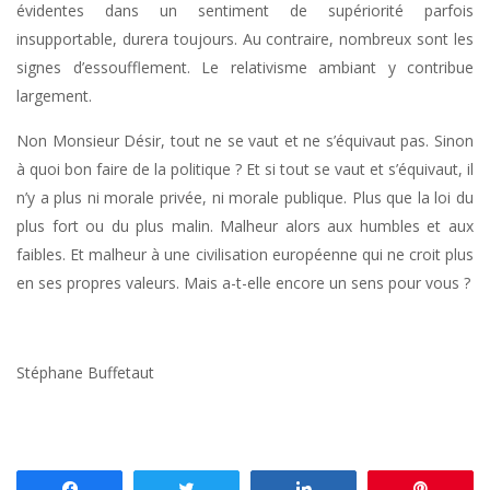
évidentes dans un sentiment de supériorité parfois
insupportable, durera toujours. Au contraire, nombreux sont les
signes d’essoufflement. Le relativisme ambiant y contribue
largement.
Non Monsieur Désir, tout ne se vaut et ne s’équivaut pas. Sinon
à quoi bon faire de la politique ? Et si tout se vaut et s’équivaut, il
n’y a plus ni morale privée, ni morale publique. Plus que la loi du
plus fort ou du plus malin. Malheur alors aux humbles et aux
faibles. Et malheur à une civilisation européenne qui ne croit plus
en ses propres valeurs. Mais a-t-elle encore un sens pour vous ?
Stéphane Buffetaut
Partagez
Tweetez
Partagez
Enregis