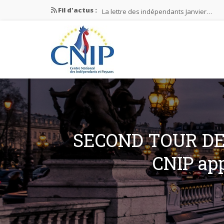
Fil d'actus :
La lettre des indépendants Janvier…
La lettre des indépendants Novembre…
La lettre des indépendants Juin…
Mission nationale ÉLECTIONS MUNICIPAL
La lettre des indépendants N°2-2026
SECOND TOUR DES
CNIP app