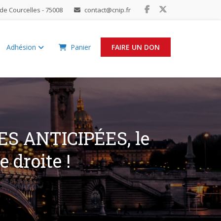
de Courcelles - 75008
contact@cnip.fr
Adhésion
Panier
FAIRE UN DON
S ANTICIPÉES, le
 droite !