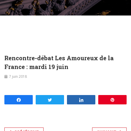
Rencontre-débat Les Amoureux de la
France : mardi 19 juin
7 juin 2018
Partagez
Tweetez
Partagez
Enregis