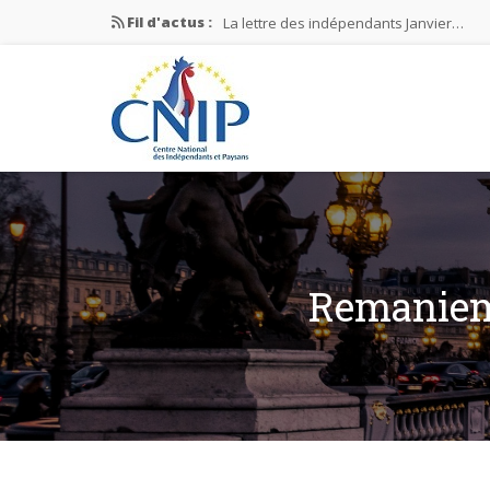
Fil d'actus :
La lettre des indépendants Janvier…
La lettre des indépendants Novembre…
La lettre des indépendants Juin…
Mission nationale ÉLECTIONS MUNICIPAL
La lettre des indépendants N°2-2026
Remanieme