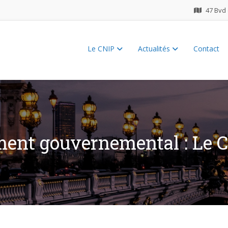
47 Bvd 
Le CNIP
Actualités
Contact
ES 2026
nt gouvernemental : Le C