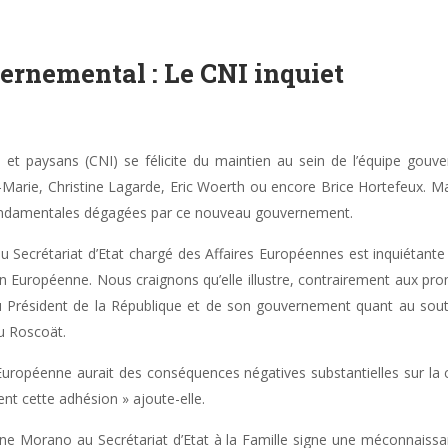
nemental : Le CNI inquiet
 et paysans (CNI) se félicite du maintien au sein de l’équipe g
-Marie, Christine Lagarde, Eric Woerth ou encore Brice Hortefeux. M
 fondamentales dégagées par ce nouveau gouvernement.
 Secrétariat d’Etat chargé des Affaires Européennes est inquiétante pu
nion Européenne. Nous craignons qu’elle illustre, contrairement aux p
u Président de la République et de son gouvernement quant au souti
du Roscoät.
 Européenne aurait des conséquences négatives substantielles sur la c
nt cette adhésion » ajoute-elle.
dine Morano au Secrétariat d’Etat à la Famille signe une méconnaissa