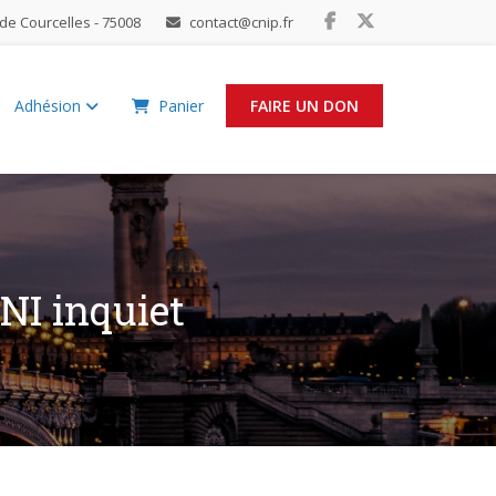
de Courcelles - 75008
contact@cnip.fr
Adhésion
Panier
FAIRE UN DON
NI inquiet