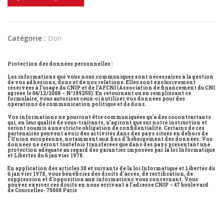
Catégorie :
Don
Protection des données personnelles :
Les informations que vous nous communiquez sont nécessaires à la gestion
de vos adhésions, dons et de nos relations. Elles sont exclusivement
réservées à l’usage du CNIP et de l’AFCNI (Association de financement du CNI
agréée le 04/12/2008 – N°189255). En retournant ou en remplissant ce
formulaire, vous autorisez ceux-ci à utiliser vos données pour des
opérations de communication politique et de dons.
Vos informations ne pourront être communiquées qu’à des cocontractants
qui, en leur qualité de sous-traitants, n’agiront que sur notre instruction et
seront soumis à une stricte obligation de confidentialité. Certains de ces
partenaires peuvent avoir des activités dans des pays situés en dehors de
l’Union européenne, notamment aux fins d’hébergement des données. Vos
données ne seront toutefois transférées que dans des pays présentant une
protection adéquate au regard des garanties imposées par la loi Informatique
et Libertés du 6 janvier 1978.
En application des articles 38 et suivants de la loi Informatique et Libertés du
6 janvier 1978, vous bénéficiez des droits d’accès, de rectification, de
suppression et d’opposition aux informations vous concernant. Vous
pouvez exercer ces droits en nous écrivant à l’adresse CNIP – 47 boulevard
de Courcelles- 75008 Paris