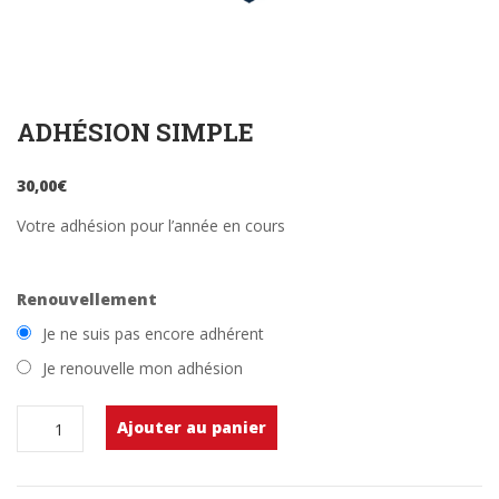
ADHÉSION SIMPLE
30,00
€
Votre adhésion pour l’année en cours
Renouvellement
Je ne suis pas encore adhérent
Je renouvelle mon adhésion
quantité
Ajouter au panier
de
Adhésion