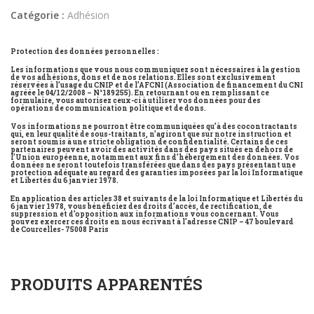
simple
Catégorie :
Adhésion
Protection des données personnelles :
Les informations que vous nous communiquez sont nécessaires à la gestion
de vos adhésions, dons et de nos relations. Elles sont exclusivement
réservées à l’usage du CNIP et de l’AFCNI (Association de financement du CNI
agréée le 04/12/2008 – N°189255). En retournant ou en remplissant ce
formulaire, vous autorisez ceux-ci à utiliser vos données pour des
opérations de communication politique et de dons.
Vos informations ne pourront être communiquées qu’à des cocontractants
qui, en leur qualité de sous-traitants, n’agiront que sur notre instruction et
seront soumis à une stricte obligation de confidentialité. Certains de ces
partenaires peuvent avoir des activités dans des pays situés en dehors de
l’Union européenne, notamment aux fins d’hébergement des données. Vos
données ne seront toutefois transférées que dans des pays présentant une
protection adéquate au regard des garanties imposées par la loi Informatique
et Libertés du 6 janvier 1978.
En application des articles 38 et suivants de la loi Informatique et Libertés du
6 janvier 1978, vous bénéficiez des droits d’accès, de rectification, de
suppression et d’opposition aux informations vous concernant. Vous
pouvez exercer ces droits en nous écrivant à l’adresse CNIP – 47 boulevard
de Courcelles- 75008 Paris
PRODUITS APPARENTÉS