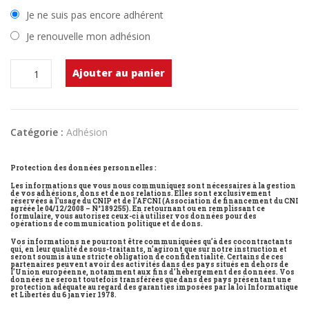
Je ne suis pas encore adhérent
Je renouvelle mon adhésion
quantité
Ajouter au panier
de
Adhésion
(Cotisation
Catégorie :
Adhésion
réduite)
Protection des données personnelles :
Les informations que vous nous communiquez sont nécessaires à la gestion
de vos adhésions, dons et de nos relations. Elles sont exclusivement
réservées à l’usage du CNIP et de l’AFCNI (Association de financement du CNI
agréée le 04/12/2008 – N°189255). En retournant ou en remplissant ce
formulaire, vous autorisez ceux-ci à utiliser vos données pour des
opérations de communication politique et de dons.
Vos informations ne pourront être communiquées qu’à des cocontractants
qui, en leur qualité de sous-traitants, n’agiront que sur notre instruction et
seront soumis à une stricte obligation de confidentialité. Certains de ces
partenaires peuvent avoir des activités dans des pays situés en dehors de
l’Union européenne, notamment aux fins d’hébergement des données. Vos
données ne seront toutefois transférées que dans des pays présentant une
protection adéquate au regard des garanties imposées par la loi Informatique
et Libertés du 6 janvier 1978.