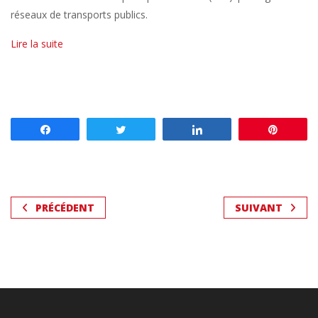
réseaux de transports publics.
Lire la suite
Partagez
Tweetez
Partagez
Enregis
PRÉCÉDENT
SUIVANT