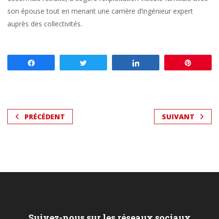
son épouse tout en menant une carrière d’ingénieur expert
auprès des collectivités.
Partagez
Tweetez
Partagez
Enregis
PRÉCÉDENT
SUIVANT
Suivez-nous sur les réseaux sociaux