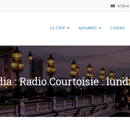
47 Bvd 
Le CNIP
Actualités
Contact
ES 2026
a : Radio Courtoisie : lun