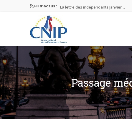
Fil d'actus :
La lettre des indépendants Janvier…
La lettre des indépendants Novembre…
La lettre des indépendants Juin…
Mission nationale ÉLECTIONS MUNICIPAL
La lettre des indépendants N°2-2026
Passage médi