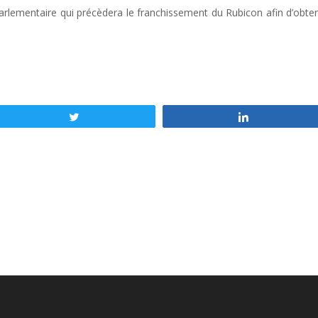
parlementaire qui précèdera le franchissement du Rubicon afin d’obt
Tweetez
Partagez