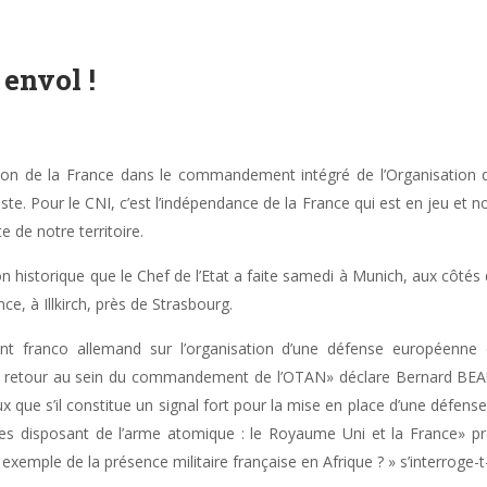
envol !
ion de la France dans le commandement intégré de l’Organisation du
e. Pour le CNI, c’est l’indépendance de la France qui est en jeu et no
 de notre territoire.
on historique que le Chef de l’Etat a faite samedi à Munich, aux côtés 
e, à Illkirch, près de Strasbourg.
t franco allemand sur l’organisation d’une défense européen
 du retour au sein du commandement de l’OTAN» déclare Bernard BEA
ux que s’il constitue un signal fort pour la mise en place d’une défe
s disposant de l’arme atomique : le Royaume Uni et la France» pr
exemple de la présence militaire française en Afrique ? » s’interroge-t-i