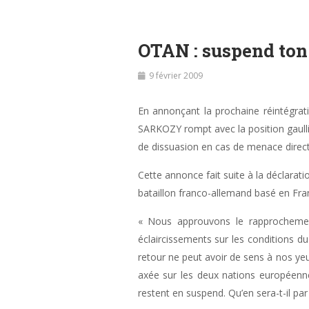
OTAN : suspend ton 
9 février 2009
En annonçant la prochaine réintégrat
SARKOZY rompt avec la position gaullist
de dissuasion en cas de menace directe
Cette annonce fait suite à la déclarati
bataillon franco-allemand basé en Franc
« Nous approuvons le rapprochemen
éclaircissements sur les conditions
retour ne peut avoir de sens à nos ye
axée sur les deux nations européenne
restent en suspend. Qu’en sera-t-il par 