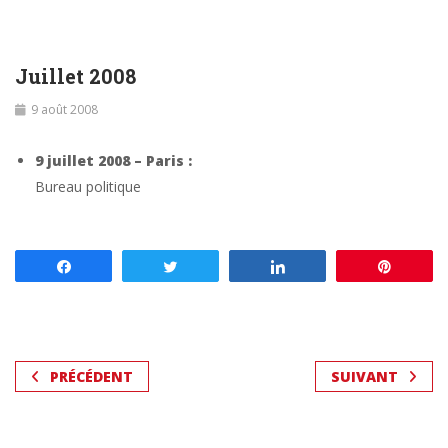
Juillet 2008
9 août 2008
9 juillet 2008 – Paris :
Bureau politique
Partagez
Tweetez
Partagez
Enregis
PRÉCÉDENT
SUIVANT