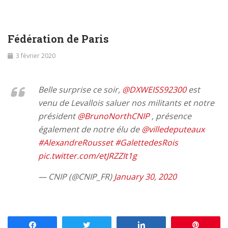
Fédération de Paris
3 février 2020
Belle surprise ce soir,
@DXWEISS92300
est
venu de Levallois saluer nos militants et notre
président
@BrunoNorthCNIP
, présence
également de notre élu de
@villedeputeaux
#AlexandreRousset
#GalettedesRois
pic.twitter.com/etJRZZIt1g
— CNIP (@CNIP_FR)
January 30, 2020
Partagez
Tweetez
Partagez
Enregis