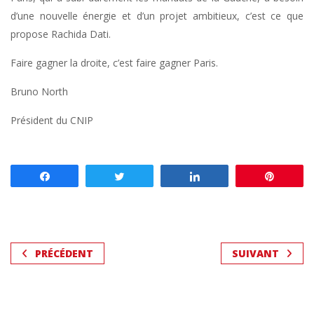
d’une nouvelle énergie et d’un projet ambitieux, c’est ce que
propose Rachida Dati.
Faire gagner la droite, c’est faire gagner Paris.
Bruno North
Président du CNIP
Partagez
Tweetez
Partagez
Enregis
PRÉCÉDENT
SUIVANT